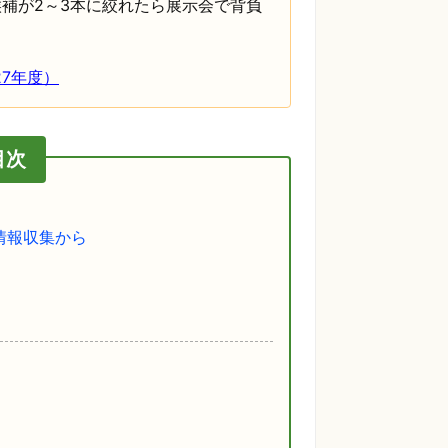
補が2～3本に絞れたら展示会で背負
7年度）
目次
情報収集から