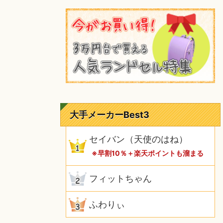
大手メーカーBest3
セイバン（天使のはね）
※早割10％＋楽天ポイントも溜まる
フィットちゃん
ふわりぃ