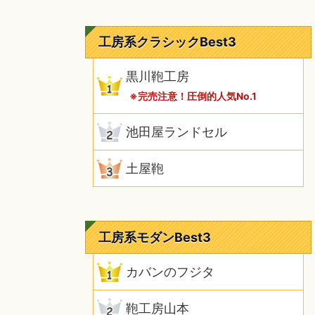
工房系クラシックBest3
黒川鞄工房
※完売注意！圧倒的人気No.1
池田屋ランドセル
土屋鞄
工房系モダンBest3
カバンのフジタ
鞄工房山本