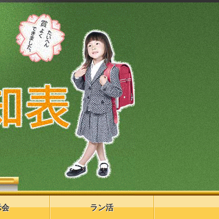
示会
ラン活