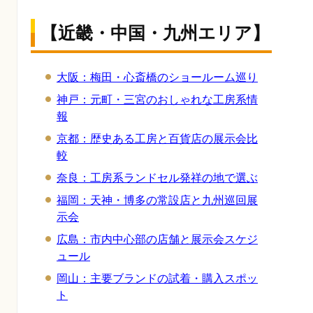
【近畿・中国・九州エリア】
大阪：梅田・心斎橋のショールーム巡り
神戸：元町・三宮のおしゃれな工房系情
報
京都：歴史ある工房と百貨店の展示会比
較
奈良：工房系ランドセル発祥の地で選ぶ
福岡：天神・博多の常設店と九州巡回展
示会
広島：市内中心部の店舗と展示会スケジ
ュール
岡山：主要ブランドの試着・購入スポッ
ト