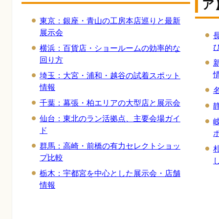
ア
東京：銀座・青山の工房本店巡りと最新
展示会
横浜：百貨店・ショールームの効率的な
回り方
埼玉：大宮・浦和・越谷の試着スポット
情報
千葉：幕張・柏エリアの大型店と展示会
仙台：東北のラン活拠点、主要会場ガイ
ド
群馬：高崎・前橋の有力セレクトショッ
プ比較
栃木：宇都宮を中心とした展示会・店舗
情報