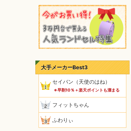
大手メーカーBest3
セイバン（天使のはね）
※早割10％＋楽天ポイントも溜まる
フィットちゃん
ふわりぃ