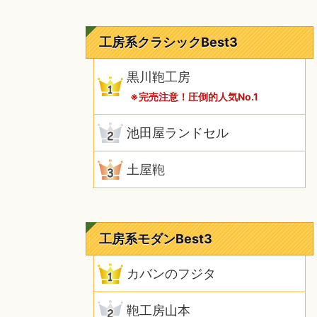
工房系クラシックBest3
黒川鞄工房
※完売注意！圧倒的人気No.1
池田屋ランドセル
土屋鞄
工房系モダンBest3
カバンのフジタ
鞄工房山本