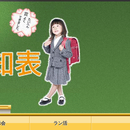
示会
ラン活