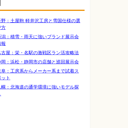
】
長野：土屋鞄 軽井沢工房と雪国仕様の選
び方
新潟：積雪・雨天に強いブランド展示会
情報
名古屋：栄・名駅の激戦区ラン活攻略法
静岡：浜松・静岡市の店舗と巡回展示会
岐阜：工房系からメーカー系まで試着ス
ポット
札幌：北海道の通学環境に強いモデル探
し