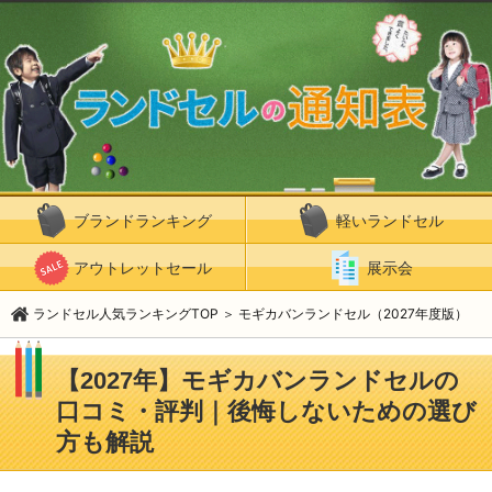
ブランドランキング
軽いランドセル
アウトレットセール
展示会
ランドセル人気ランキングTOP
＞
モギカバンランドセル（2027年度版）
【2027年】モギカバンランドセルの
口コミ・評判｜後悔しないための選び
方も解説