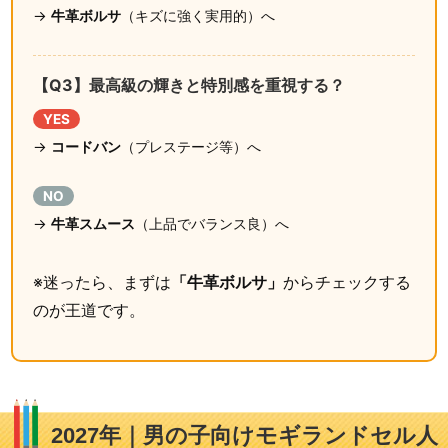
→
牛革ボルサ
（キズに強く実用的）へ
【Q3】最高級の輝きと特別感を重視する？
YES
→
コードバン
（プレステージ等）へ
NO
→
牛革スムース
（上品でバランス良）へ
※迷ったら、まずは
「牛革ボルサ」
からチェックする
のが王道です。
2027年｜男の子向けモギランドセル人