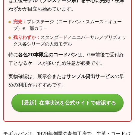
は
上位モデル（プレステージ系）を中心に完売・在庫
わずか
が目立ち始めています。
完売：
プレステージ（コードバン・スムース・キュー
ブ）※一部カラー
残りわずか：
スタンダード／ユニバーサル／プリズミッ
クス各シリーズの人気モデル
特に
各色20本限定のコードバン
は、GW前後で受付終
了となるケースが多いため注意が必要です。
実物確認は、展示会または
サンプル貸出サービス
の早
めの利用がおすすめです。
【最新】在庫状況を公式サイトで確認する
モギカバンは、1929年創業の老舗工房で、牛革・コードバ