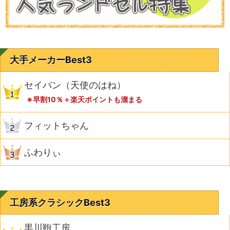
大手メーカーBest3
セイバン（天使のはね）
※早割10％＋楽天ポイントも溜まる
フィットちゃん
ふわりぃ
工房系クラシックBest3
黒川鞄工房