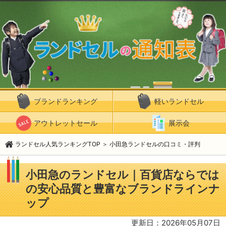
ブランドランキング
軽いランドセル
アウトレットセール
展示会
ランドセル人気ランキングTOP
＞
小田急ランドセルの口コミ・評判
小田急のランドセル｜百貨店ならでは
の安心品質と豊富なブランドラインナ
ップ
更新日：2026年05月07日