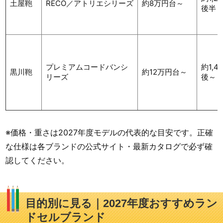
土屋鞄
RECO／アトリエシリーズ
約8万円台～
後半
プレミアムコードバンシ
約1,4
黒川鞄
約12万円台～
リーズ
後～
※価格・重さは2027年度モデルの代表的な目安です。正確
な仕様は各ブランドの公式サイト・最新カタログで必ず確
認してください。
目的別に見る｜2027年度おすすめラン
ドセルブランド