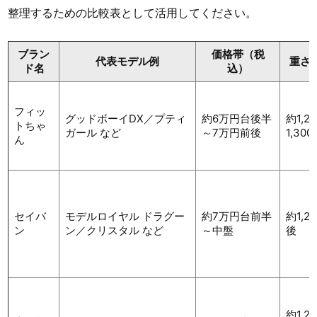
整理するための比較表として活用してください。
ブラン
価格帯（税
代表モデル例
重さ
ド名
込）
フィッ
グッドボーイDX／プティ
約6万円台後半
約1,2
トちゃ
ガール など
～7万円前後
1,30
ん
セイバ
モデルロイヤル ドラグー
約7万円台前半
約1,2
ン
ン／クリスタル など
～中盤
後
約1,2