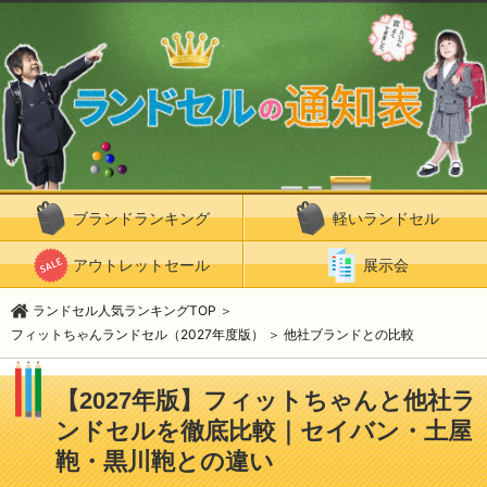
ブランドランキング
軽いランドセル
アウトレットセール
展示会
ランドセル人気ランキングTOP
＞
フィットちゃんランドセル（2027年度版）
＞
他社ブランドとの比較
【2027年版】フィットちゃんと他社ラ
ンドセルを徹底比較｜セイバン・土屋
鞄・黒川鞄との違い