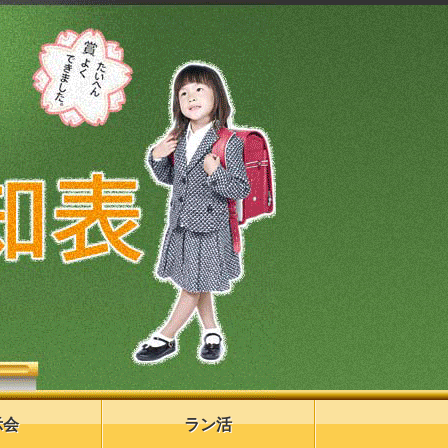
示会
ラン活