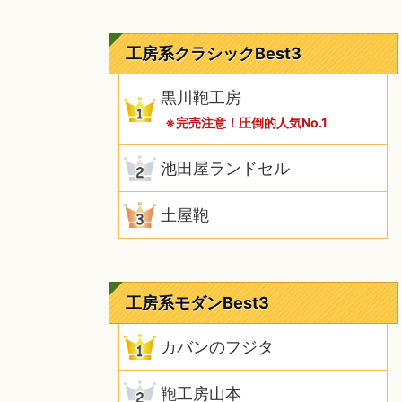
工房系クラシックBest3
黒川鞄工房
※完売注意！圧倒的人気No.1
池田屋ランドセル
土屋鞄
工房系モダンBest3
カバンのフジタ
鞄工房山本