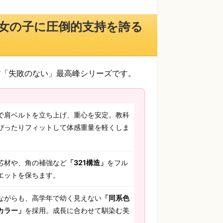
女の子に圧倒的支持を誇る
だ「失敗のない」最高峰シリーズです。
で肩ベルトを立ち上げ、重心を安定。教科
ぴったりフィットして体感重量を軽くしま
芯材や、角の補強など
「321構造」
をフル
エットを保ちます。
ながらも、高学年で幼く見えない
「同系色
カラー」
を採用。成長に合わせて馴染む美