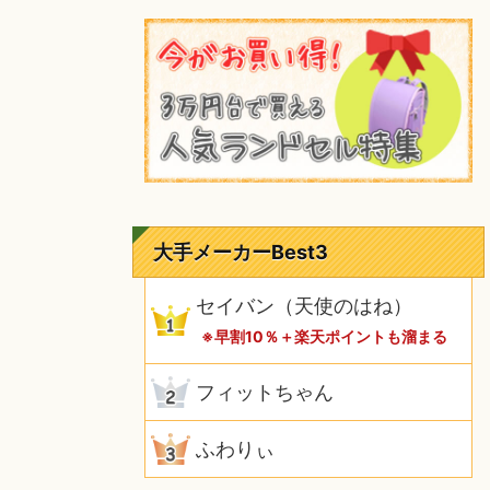
大手メーカーBest3
セイバン（天使のはね）
※早割10％＋楽天ポイントも溜まる
フィットちゃん
ふわりぃ