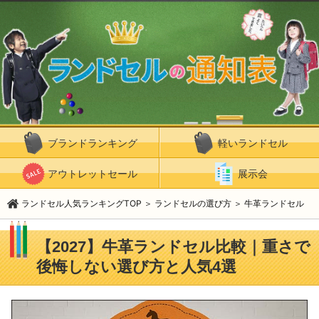
ブランドランキング
軽いランドセル
アウトレットセール
展示会
ランドセル人気ランキングTOP
＞
ランドセルの選び方
＞
牛革ランドセル
【2027】牛革ランドセル比較｜重さで
後悔しない選び方と人気4選