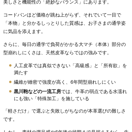
美しさと機能性の「絶妙なバランス」にあります。
コードバンほど価格が跳ね上がらず、それでいて一目で
「本物」と分かるしっとりした質感は、お子さまの通学姿
に気品を添えます。
さらに、毎日の通学で負荷がかかる大マチ（本体）部分の
型崩れしにくさは、天然皮革ならではの強みです。
人工皮革では真似できない「高級感」と「所有欲」を
満たす
繊維が緻密で強度が高く、6年間型崩れしにくい
黒川鞄などの一流工房
では、牛革の弱点である水濡れ
にも強い「特殊加工」を施している
「軽さだけ」で選ぶと失敗しがちなのが本革選びの難しさ
です。
しかし、素材の満足感や6年後の状態まで見据えるなら、牛