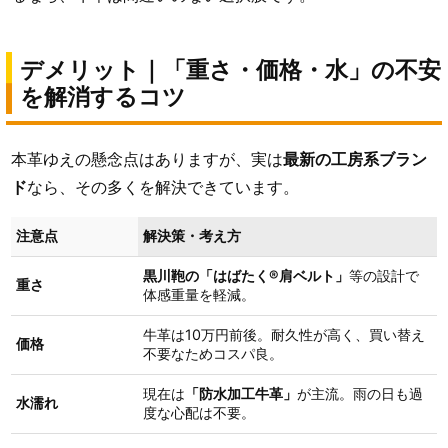
デメリット｜「重さ・価格・水」の不安
を解消するコツ
本革ゆえの懸念点はありますが、実は
最新の工房系ブラン
ド
なら、その多くを解決できています。
注意点
解決策・考え方
黒川鞄の「はばたく®肩ベルト」
等の設計で
重さ
体感重量を軽減。
牛革は10万円前後。耐久性が高く、買い替え
価格
不要なためコスパ良。
現在は
「防水加工牛革」
が主流。雨の日も過
水濡れ
度な心配は不要。