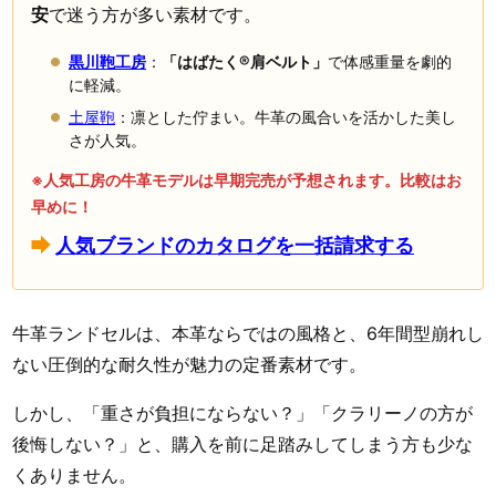
安
で迷う方が多い素材です。
黒川鞄工房
：
「はばたく®肩ベルト」
で体感重量を劇的
に軽減。
土屋鞄
：凛とした佇まい。牛革の風合いを活かした美し
さが人気。
※人気工房の牛革モデルは早期完売が予想されます。比較はお
早めに！
人気ブランドのカタログを一括請求する
牛革ランドセルは、本革ならではの風格と、6年間型崩れし
ない圧倒的な耐久性が魅力の定番素材です。
しかし、「重さが負担にならない？」「クラリーノの方が
後悔しない？」と、購入を前に足踏みしてしまう方も少な
くありません。