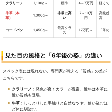
クラリーノ
1,100g～
標準
4～7万円
軽くて
牛革（本
非常に高
7～10万
高級感
1,300g～
革）
い
円
高
最高クラ
コードバン
1,450g～
12万円～
「革の
ス
見た目の風格と「6年後の姿」の違い
スペック表には現れない、専門家が教える「質感」の差が
こちらです。
クラリーノ：
発色が良くカラーが豊富。近年は本革に
近い質感も登場。
牛革：
しっとりした手触りと自然なツヤ。使い込むほ
ど体に馴染む。