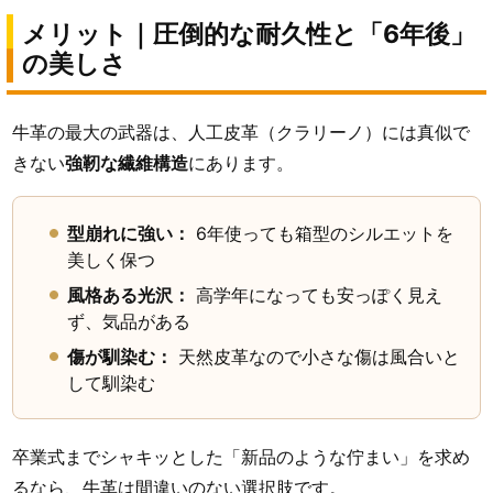
メリット｜圧倒的な耐久性と「6年後」
の美しさ
牛革の最大の武器は、人工皮革（クラリーノ）には真似で
きない
強靭な繊維構造
にあります。
型崩れに強い：
6年使っても箱型のシルエットを
美しく保つ
風格ある光沢：
高学年になっても安っぽく見え
ず、気品がある
傷が馴染む：
天然皮革なので小さな傷は風合いと
して馴染む
卒業式までシャキッとした「新品のような佇まい」を求め
るなら、牛革は間違いのない選択肢です。