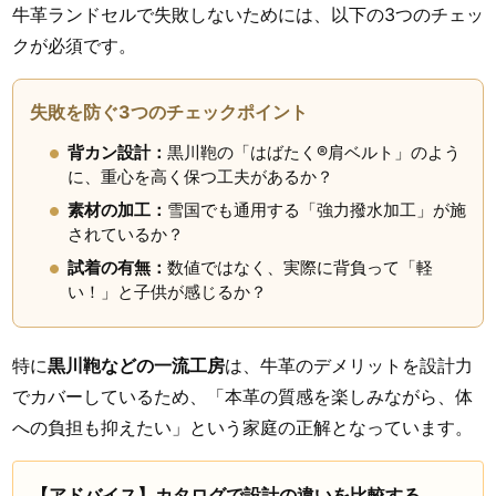
牛革ランドセルで失敗しないためには、以下の3つのチェッ
クが必須です。
失敗を防ぐ3つのチェックポイント
背カン設計：
黒川鞄の「はばたく®肩ベルト」のよう
に、重心を高く保つ工夫があるか？
素材の加工：
雪国でも通用する「強力撥水加工」が施
されているか？
試着の有無：
数値ではなく、実際に背負って「軽
い！」と子供が感じるか？
特に
黒川鞄などの一流工房
は、牛革のデメリットを設計力
でカバーしているため、「本革の質感を楽しみながら、体
への負担も抑えたい」という家庭の正解となっています。
【アドバイス】カタログで設計の違いを比較する