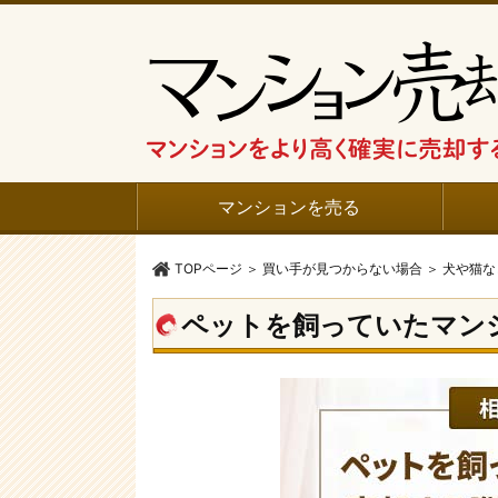
マンションを売る
TOPページ
＞
買い手が見つからない場合
＞
犬や猫な
ペットを飼っていたマン