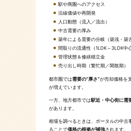
駅や商圏へのアクセス
沿線価値や再開発
人口動態（流入／流出）
中古需要の厚み
築年による需要の分岐（築浅・築
間取りの流通性（1LDK～3LDK中
管理状態＆修繕積立金
売り出し時期（繁忙期／閑散期）
都市圏では
需要の“厚さ”
が売却価格を
が増えています。
一方、地方都市では
駅近・中心街に需
があります。
相場を調べるときは、ポータルの中古
ることで
価格の根拠が補強
されます。